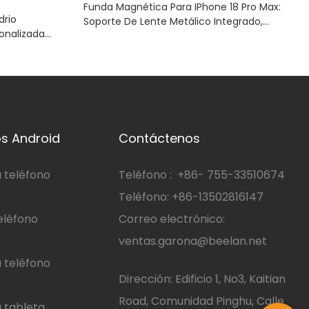
Funda Magnética Para IPhone 18 Pro Max:
drio
Soporte De Lente Metálico Integrado,
onalizada
Policarbonato Transparente Resistente A Los
ax Diseño De
Arañazos, Marco Amortiguador De TPE.
Golpes
s Android
Contáctenos
 teléfono
Teléfono :
+86-
755-33510674
Teléfono: +86-13502816147
eléfono
Correo electrónico:
ventas.garona@beelan.net
 teléfono
Dirección: Edificio 1, No3, Kaitian
Road, Comunidad Pinghu, Calle
 tableta