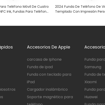
ara Teléfono Móvil De Cuatro
2024 Funda De Teléfono De Vi
 NFC Ink, Fundas Para Teléfono
Templado Con Impresión Pers
nteligente Para IPhone 16 Pro,
Premium Para IPhone 16 Pro M
léfono Digitales DIY Para
Lujo Funda Móvil A Prueba De 
Fabricada
ápidos
Accesorios De Apple
Accesorio
carcasa de Iphone
Funda para
Funda de ipad
Samsung
Funda con teclado para
Funda de t
iPad
Xiaomi
Nosotros
Cargador inalámbrico
Funda para
os
Soporte magnético para
Huawei
teléfono
Funda para