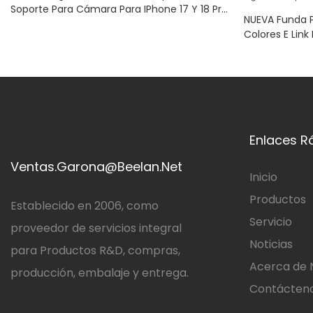
Soporte Para Cámara Para IPhone 17 Y 18 Pro
NUEVA Funda P
Max
Colores E Link
Con Pantalla I
Fundas Para Te
IPhone 16
Enlaces R
Ventas.Garona@Beelan.Net
Inicio
Productos
Establecido en 2006, como
Servicio
proveedor de servicios integral
Noticias
para Productos R&D, compras,
Acerca de 
producción, embalaje y entrega.
Contácten