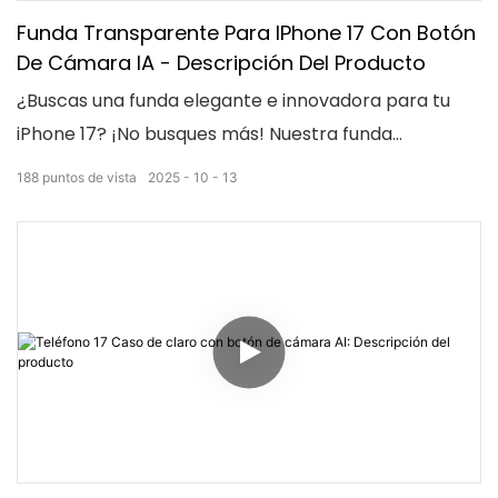
Funda Transparente Para IPhone 17 Con Botón
De Cámara IA - Descripción Del Producto
¿Buscas una funda elegante e innovadora para tu
iPhone 17? ¡No busques más! Nuestra funda
transparente no solo te protege, sino que también
188
puntos de vista
2025
10
13
incluye un botón de cámara con IA para acceder
fácilmente a la cámara. Olvídate de tener que
manipular tu teléfono y captura tus recuerdos sin
esfuerzo con este accesorio de vanguardia.