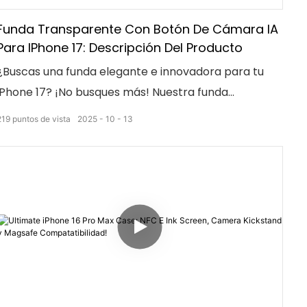
Funda Transparente Con Botón De Cámara IA
Para IPhone 17: Descripción Del Producto
¿Buscas una funda elegante e innovadora para tu
iPhone 17? ¡No busques más! Nuestra funda
transparente no solo protege tu teléfono, sino que
219
puntos de vista
2025
10
13
también incluye un botón de cámara con IA para
que tomes fotos con fluidez. ¡Mejora tu teléfono con
este accesorio elegante y funcional hoy mismo!