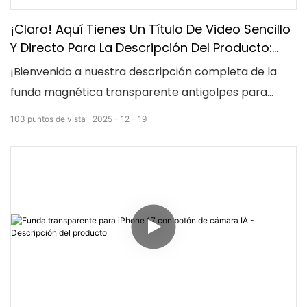
¡Claro! Aquí Tienes Un Título De Video Sencillo
Y Directo Para La Descripción Del Producto:
"Funda Magnética Transparente Antigolpes
¡Bienvenido a nuestra descripción completa de la
Para IPhone 17 – Descripción Completa Del
funda magnética transparente antigolpes para
Producto"
iPhone 17! Descubre un diseño elegante y
103
puntos de vista
2025
12
19
transparente que realza tu teléfono y te ofrece una
protección inigualable contra golpes. Además, con
tecnología de rebote magnético integrada, esta
funda ofrece una fijación segura y una comodidad sin
esfuerzo. ¡No te pierdas la combinación perfecta de
estilo y durabilidad!