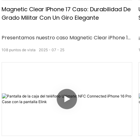
Magnetic Clear IPhone 17 Caso: Durabilidad De
Grado Militar Con Un Giro Elegante
Presentamos nuestro caso Magnetic Clear iPhone 17,
la combinación perfecta de durabilidad de grado
108
puntos de vista
2025
07
25
militar y diseño elegante. Nuestro estuche ofrece
protección definitiva para su dispositivo con su imán
fuerte y su diseño claro, lo que le permite mostrar el
aspecto elegante de su iPhone. Diga adiós a las cajas
voluminosas y hola a una solución elegante y
duradera para su teléfono.