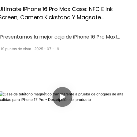
Ultimate IPhone 16 Pro Max Case: NFC E Ink
Screen, Camera Kickstand Y Magsafe
Compatatibilidad!
¡Presentamos la mejor caja de iPhone 16 Pro Max!
Con una pantalla de tinta NFC E, una conveniente
119
puntos de vista
2025
07
19
parada de patada de cámara y compatibilidad con
magsafe, este caso es un cambio de juego.
Manténgase a la vanguardia con tecnología de
vanguardia y conveniencia inigualable con este
accesorio imprescindible para su iPhone 16 Pro Max.