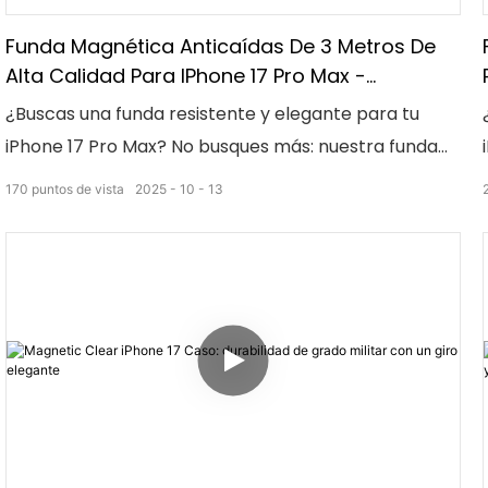
Funda Magnética Anticaídas De 3 Metros De
Alta Calidad Para IPhone 17 Pro Max -
Descripción Del Producto
¿Buscas una funda resistente y elegante para tu
iPhone 17 Pro Max? No busques más: nuestra funda
magnética de alta calidad, resistente a caídas de
170
puntos de vista
2025
10
13
hasta 3 metros, es la solución. Con su potente cierre
magnético y su diseño elegante, esta funda ofrece la
máxima protección y estilo para tu dispositivo. ¡Dile
adiós a las pantallas rotas y a las fundas
voluminosas! ¡Cámbiate a nuestra funda magnética
hoy mismo!