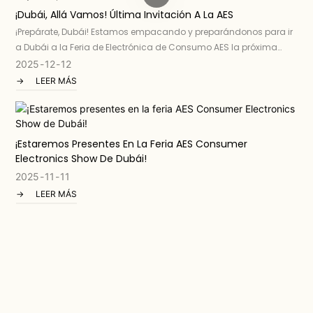
¡Dubái, Allá Vamos! Última Invitación A La AES
¡Prepárate, Dubái! Estamos empacando y preparándonos para ir
a Dubái a la Feria de Electrónica de Consumo AES la próxima
semana, del 17 al 19 de diciembre .
2025
12
12
LEER MÁS
¡Estaremos Presentes En La Feria AES Consumer
Electronics Show De Dubái!
2025
11
11
LEER MÁS