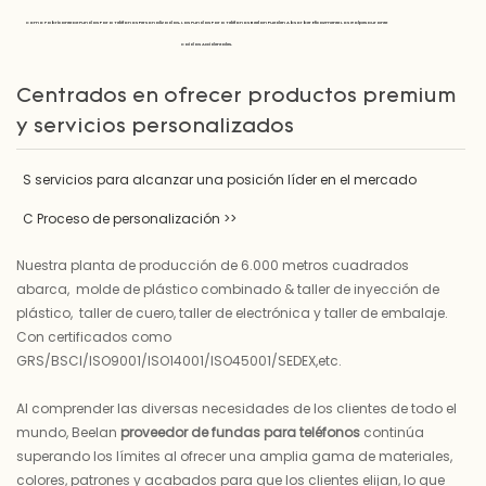
Como Fabricante De Fundas Para Teléfonos Personalizadas, Las Fundas Para Teléfonos Beelan Pueden Absorber Eficazmente Los Golpes Durante
Caídas Accidentales.
Centrados en ofrecer productos premium
y servicios personalizados
S
servicios para alcanzar una posición líder en el mercado
C
Proceso de personalización >>
Nuestra planta de producción de 6.000 metros cuadrados
abarca, molde de plástico combinado & taller de inyección de
plástico, taller de cuero, taller de electrónica y taller de embalaje.
Con certificados como
GRS/BSCI/ISO9001/ISO14001/ISO45001/SEDEX,etc.
Al comprender las diversas necesidades de los clientes de todo el
mundo, Beelan
proveedor de fundas para teléfonos
continúa
superando los límites al ofrecer una amplia gama de materiales,
colores, patrones y acabados para que los clientes elijan, lo que