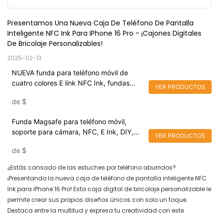
Presentamos Una Nueva Caja De Teléfono De Pantalla 
Inteligente NFC Ink Para IPhone 16 Pro - ¡Cajones Digitales 
De Bricolaje Personalizables!
2025-02-13
NUEVA funda para teléfono móvil de
cuatro colores E link NFC Ink, fundas
VER PRODUCTOS
para teléfono con pantalla inteligente
de
$
para iPhone 16 Pro, fundas para teléfono
digitales DIY para iPhone 16
Funda Magsafe para teléfono móvil,
soporte para cámara, NFC, E Ink, DIY,
VER PRODUCTOS
para iPhone 16 pro max, novedad de
de
$
2024
¿Estás cansado de las estuches por teléfono aburridos?
¡Presentando la nueva caja de teléfono de pantalla inteligente NFC
Ink para iPhone 16 Pro! Esta caja digital de bricolaje personalizable le
permite crear sus propios diseños únicos con solo un toque.
Destaca entre la multitud y expresa tu creatividad con este