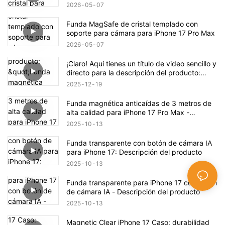
iPhone 17 Air.
2026
05
07
Funda MagSafe de cristal templado con
soporte para cámara para iPhone 17 Pro Max
2026
05
07
¡Claro! Aquí tienes un título de video sencillo y
directo para la descripción del producto:
"Funda magnética transparente antigolpes
2025
12
19
para iPhone 17 – Descripción completa del
producto"
Funda magnética anticaídas de 3 metros de
alta calidad para iPhone 17 Pro Max -
Descripción del producto
2025
10
13
Funda transparente con botón de cámara IA
para iPhone 17: Descripción del producto
2025
10
13
Funda transparente para iPhone 17 con botón
de cámara IA - Descripción del producto
2025
10
13
Magnetic Clear iPhone 17 Caso: durabilidad