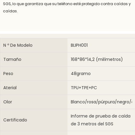
SGS, lo que garantiza que su teléfono esté protegido contra caídas y
caídas.
N º De Modelo
BLIPH001
Tamaño
168*86*14,2 (milímetros)
Peso
48gramo
Aterial
TPU+TPE+PC
Olor
Blanco/rosa/púrpura/negro/a
Informe de prueba de caída
Certificado
de 3 metros del SGS