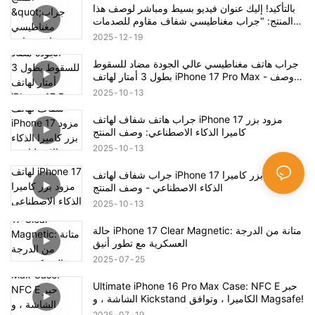
بالتأكيد! إليك عنوان فيديو بسيط ومباشر لوصف هذا
المنتج: "جراب مغناطيسي شفاف مقاوم للصدمات
لهاتف آيفون 17 - نظرة عامة كاملة على المنتج"
2025
12
19
جراب هاتف مغناطيسي عالي الجودة مضاد للسقوط
بطول 3 أمتار لهاتف iPhone 17 Pro Max - وصف
المنتج
2025
10
13
جراب هاتف شفاف لهاتف iPhone 17 مزود بزر
كاميرا الذكاء الاصطناعي: وصف المنتج
2025
10
13
جراب شفاف لهاتف iPhone 17 مزود بزر كاميرا
الذكاء الاصطناعي - وصف المنتج
2025
10
13
حالة iPhone 17 Clear Magnetic: متانة من الدرجة
العسكرية مع تطور أنيق
2025
07
25
Ultimate iPhone 16 Pro Max Case: NFC E حبر
الشاشة ، و Kickstand الكاميرا ، وتوافق Magsafe!
2025
07
19