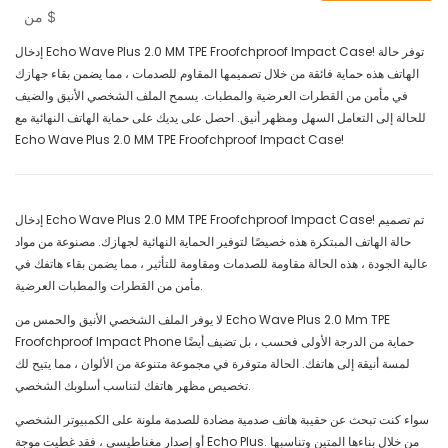
$
من
إدخال Echo Wave Plus 2.0 MM TPE Froofchproof Impact Case! توفر حالة
الهاتف هذه حماية فائقة من خلال تصميمها المقاوم للصدمات ، مما يضمن بقاء جهازك
في مأمن من القطرات العرضية والمطبات. يسمح الملف الشخصي الأنيق والضيف
للحالة إلى التعامل السهل ومظهر أنيق. احصل على يديك على حماية الهاتف النهائية مع
Echo Wave Plus 2.0 MM TPE Froofchproof Impact Case!
إدخال Echo Wave Plus 2.0 MM TPE Froofchproof Impact Case! تم تصميم
حالة الهاتف المبتكرة هذه خصيصًا لتوفير الحماية النهائية لجهازك. مصنوعة من مواد
عالية الجودة ، هذه الحالة مقاومة للصدمات ومقاومة للتأثير ، مما يضمن بقاء هاتفك في
مأمن من القطرات والمطبات العرضية.
لا يوفر الملف الشخصي الأنيق والحمس من Echo Wave Plus 2.0 Mm TPE
Froofchproof Impact Phone حماية من الدرجة الأولى فحسب ، بل تضيف أيضًا
لمسة أنيقة إلى هاتفك. الحالة متوفرة في مجموعة متنوعة من الألوان ، مما يتيح لك
تخصيص مظهر هاتفك لتناسب أسلوبك الشخصي.
سواء كنت تبحث عن حقيبة هاتف صدمية مضادة للصدمة ملونة على الكمبيوتر الشخصي
أو إصدار مغناطيسي ، فقد غطيت موجة Echo Plus. من خلال بناءها المتين وتناسبها