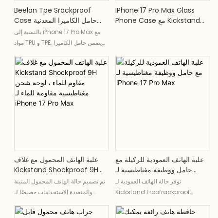
Beelan Tpe Srackproof
IPhone 17 Pro Max Glass
Phone Case مع Kickstand
Case حامل الكاميرا المعدنية
And Magnetic Cashing
TPU غطاء IPhone 17 Pro Max
بالنسبة إلى iPhone 17 Pro Max مع
مواد TPU و TPE. يضمن حامل الكاميرا
المعدنية المتانة الإضافية في حين أن
حماية البناء القوية ضد القطرات والآثار
العرضية
علبة الهاتف العمودية للركيلة مع
علبة الهاتف المحمول مع غلاف
حامل ووظيفة مغناطيسية لـ
Kickstand Shockproof 9H
IPhone 17 Pro Max
مقاوم للماء ، لوحة شحن
توفر حالة الهاتف العمودية لـ
تم تصميم حالة الهاتف المحمول المتينة
مغناطيسية مقاومة للماء لـ
Kickstand Froofrackproof
والمتعددة الاستخدامات خصيصًا لـ
IPhone 17 Pro Max
Forportive لـ iPhone 17 Pro Max
iPhone 17 Pro Max ، والتي تتميز
الحماية النهائية مع تصميمها المتين
بغطاء Kickstand ، وغطاء مقاوم