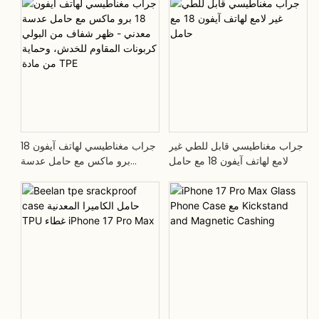
مغناطيس مدمج، حافة واقية من
مقاوم للخدش، وإطار من مادة
مادة TPE، يدعم تقنية MagSafe
TPE ماص للصدمات
جراب مغناطيسي قابل للطي غير
جراب مغناطيسي لهاتف آيفون 18
لامع لهاتف آيفون 18 مع حامل
برو ماكس مع حامل عدسة
معدني - ظهر شفاف من البولي
كربونات المقاوم للخدش، وحماية
من مادة TPE