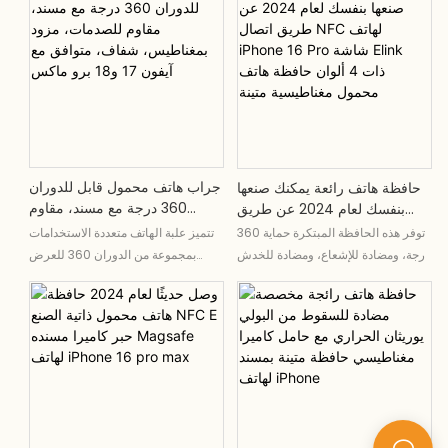
وموادها المقاومة للصدمات. يسهل
للصدمات ، ولوحة زجاجية مقاومة للماء ،
الدعم على هاتفك للمشاهدة الخالية من
وقدرات الشحن المغناطيسي. تقديم
اليدين أو إرفاقه بأسطح مغناطيسية
الحماية والراحة النهائية ، هذه الحالة هي
على الأسطح المغنطيسية
الرفيق المثالي لجهاز التكنولوجيا العالية
جراب هاتف محمول قابل للدوران
حافظة هاتف رائعة يمكنك صنعها
360 درجة مع مسند، مقاوم
بنفسك لعام 2024 عن طريق
للصدمات، مزود بمغناطيس،
اتصال NFC لهاتف IPhone 16
تتميز علبة الهاتف متعددة الاستخدامات
توفر هذه الحافظة المبتكرة حماية 360
شفاف، متوافق مع آيفون 17 و18
Pro شاشة Elink ذات 4 ألوان
بمجموعة من الدوران 360 للعرض
درجة، ومضادة للإشعاع، ومضادة للخدش
برو ماكس
حافظة هاتف محمول مغناطيسية
الخالي من اليدين ، وحماية مقاومة
9H، ومقاومة للغبار، وتغطية كاملة،
متينة
للصدمات ، ووظيفة مغناطيسية لسهولة
ومقاومة للصدمات، ومقاومة للماء،
التركيب. مصنوع من تصميم شفاف ،
وتوافق مع Magsafe، وحافظة هاتف
وهو مصمم خصيصًا لـ iPhone 17 Pro
محمول مغناطيسية متينة مع شاشة
Max ، مما يوفر كل من الأسلوب
إلكترونية بأربعة ألوان عن طريق اتصال
والوظائف في حزمة واحدة مريحة
NFC