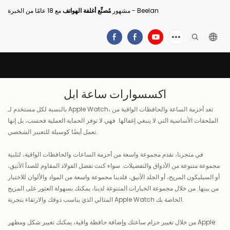
مع 18 عامًا من الخبرة - Beelan
مشهور
مُصنِّع أغلفة الهواتف
اكسسوارات ساعة ابل
بالنسبة لكل مستخدم لـ Apple Watch، تعد أحزمة الساعة والحافظات الواقية من
الملحقات الأساسية التي لا ينبغي إغفالها. فهي لا توفر الحماية العملية فحسب، بل إنها
تعمل أيضًا كوسيلة للتعبير الشخصي.
في متجرنا، نقدم مجموعة واسعة من أحزمة الساعات والحافظات الواقية، لتلبية
مجموعة متنوعة من الأذواق والتفضيلات. سواء كنت تفضل الفولاذ المقاوم للصدأ الأنيق،
أو السيليكون المريح، أو الجلد الأنيق، فلدينا مجموعة واسعة من المواد والألوان للاختيار
من بينها. من خلال مجموعة الخيارات المتنوعة لدينا، يمكنك بسهولة العثور على المزيج
المثالي الذي يناسب ذوقك والارتقاء بتجربة Apple Watch الخاصة بك.
من خلال تغيير حزام ساعتك وإضافة حافظة واقية، يمكنك تغيير شكل ومظهر Apple