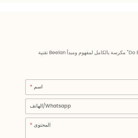
تقنية Beelan مكرسة بالكامل لمفهوم ومبدأ "Do Extreme Product ، تصبح شركة ممتازة" من خلال استخدام مواد جودة مميزة وصديقة للبيئة ووظائف التصميم الإبداعية
اسم
الهاتف/whatsapp
المحتوى