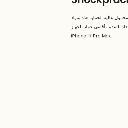
ماية هذه بمواد TPU من الزجاج المقسّر 9H وذات صلابة TPU
لمضاد للصدمة أقصى حماية لجهاز
iPhone 17 Pro Max.