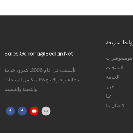
وابط سريعة
Sales.Garona@Beelan.Net
هومسوفيرات
المنتجات
تأسست في عام 2006، كمزود خدمة
الخدمة
متكامل للمنتجات R&د- الشراء والإنتاج
أخبار
والتعبئة والتسليم
عنا
الاتصال بنا