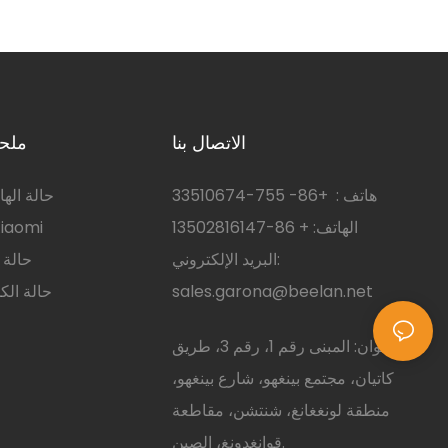
وحامل وزر ا
الاتصال بنا
ملحق
هاتف :
+86-
755-33510674
حالة اله
الهاتف: + 86-13502816147
حالة الهاتف mi
البريد الإلكتروني:
حالة 
sales.garona@beelan.net
حالة الك
العنوان: المبنى رقم 1، رقم 3، طريق
كاتيان، مجتمع بينغهو، شارع بينغهو،
منطقة لونغغانغ، شنتشن، مقاطعة
قوانغدونغ، الصين.