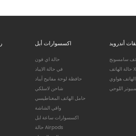
لتقاط بتقنية الذكاء الاصطناعي لهاتف
IPhone 17 Pro Max
ات أندرويد
اكسسوارات أبل
ر
اتف سامسونج
حالة اي فون
Xiao
في حالة الايباد
الهاتف هواوي
حافظة لوحة مفاتيح آيباد
مبيوتر اللوحي
شاحن لاسلكي
حامل الهاتف المغناطيسي
واقي الشاشة
اكسسوارات ساعة ابل
حالة Airpods