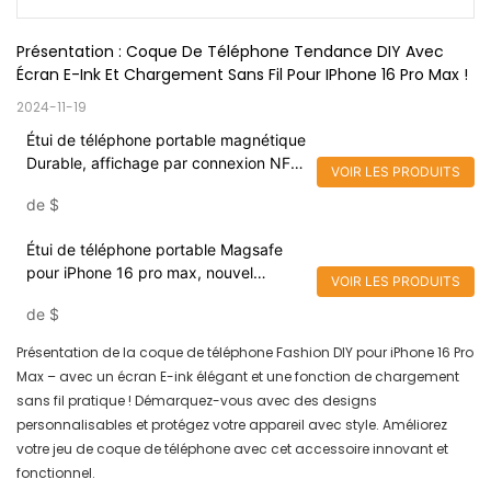
Présentation : Coque De Téléphone Tendance DIY Avec 
Écran E-Ink Et Chargement Sans Fil Pour IPhone 16 Pro Max !
2024-11-19
Étui de téléphone portable magnétique
Durable, affichage par connexion NFC,
VOIR LES PRODUITS
pour iPhone 16 Pro, écran Elink 4
de
$
couleurs, tendance 2024
Étui de téléphone portable Magsafe
pour iPhone 16 pro max, nouvel
VOIR LES PRODUITS
arrivage 2024, NFC, écran d'affichage
de
$
à encre E, caméra, béquille
Présentation de la coque de téléphone Fashion DIY pour iPhone 16 Pro
Max – avec un écran E-ink élégant et une fonction de chargement
sans fil pratique ! Démarquez-vous avec des designs
personnalisables et protégez votre appareil avec style. Améliorez
votre jeu de coque de téléphone avec cet accessoire innovant et
fonctionnel.