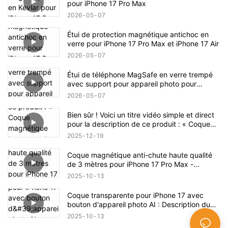
pour iPhone 17 Pro Max
2026
05
07
Étui de protection magnétique antichoc en
verre pour iPhone 17 Pro Max et iPhone 17 Air
2026
05
07
Étui de téléphone MagSafe en verre trempé
avec support pour appareil photo pour
iPhone 17 Pro Max
2026
05
07
Bien sûr ! Voici un titre vidéo simple et direct
pour la description de ce produit : « Coque
magnétique transparente antichoc pour
2025
12
19
iPhone 17 – Présentation complète du produit
»
Coque magnétique anti-chute haute qualité
de 3 mètres pour iPhone 17 Pro Max -
Description du produit
2025
10
13
Coque transparente pour iPhone 17 avec
bouton d'appareil photo AI : Description du
produit
2025
10
13