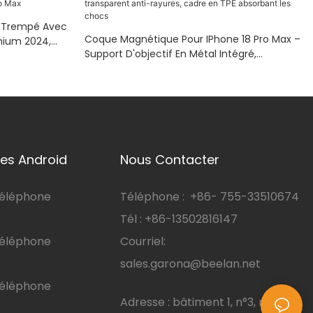
e Trempé Avec
Coque Magnétique Pour IPhone 18 Pro Max –
mium 2024,
Support D'objectif En Métal Intégré,
ocs Pour
Polycarbonate Transparent Anti-Rayures,
Cadre En TPE Absorbant Les Chocs
es Android
Nous Contacter
téléphone
Téléphone :
+86-
755-33510674
Tél : +86-13502816147
téléphone
Courriel:
sales.garona@beelan.net
téléphone
Adresse : bâtiment 1, n°3, route