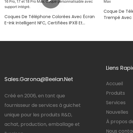
Coque De Tél
Coques De Téléphone Colorées Avec Écran
Trempé Avec S
E-Ink Intelligent NFC, Certifiées IPX8 Et
Pour IPhone 17
Compatibles IPhone 16 Pro, 17 Et 18 Pro Max.
Coque Personnalisable Avec Support
Intégré.
Liens Rap
Sales.Garona@Beelan.Net
Accueil
Produits
Créé en 2006, en tant que
Services
fournisseur de services à guichet
Nouvelles
unique pour les produits R&D,
À propos d
achat, production, emballage et
Nous conta