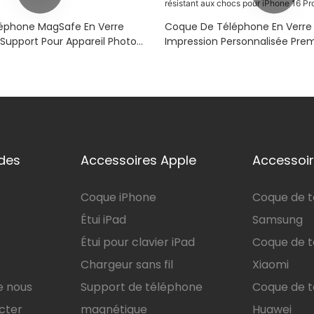
éphone MagSafe En Verre
Coque De Téléphone En Verr
upport Pour Appareil Photo
Impression Personnalisée Pre
 Et 18 Pro Max
Étui De Luxe Résistant Aux Ch
IPhone 16 Pro Max
ides
Accessoires Apple
Accessoir
Coque iPhone
Coque de 
Étui iPad
Samsung
Étui pour clavier iPad
Coque de 
Chargeur sans fil
Xiaomi
e nous
Support de téléphone
Coque de 
cter
magnétique
Huawei