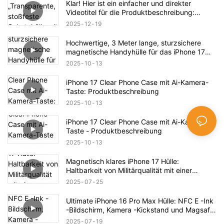
Klar! Hier ist ein einfacher und direkter
Videotitel für die Produktbeschreibung:
„Transparente, stoßfeste Schutzhülle mit
2025
12
19
Magnetverschluss für das iPhone 17 –
Vollständige Produktübersicht“
Hochwertige, 3 Meter lange, sturzsichere
magnetische Handyhülle für das iPhone 17
Pro Max – Produktbeschreibung
2025
10
13
iPhone 17 Clear Phone Case mit Ai-Kamera-
Taste: Produktbeschreibung
2025
10
13
iPhone 17 Clear Phone Case mit Ai-Kamera-
Taste - Produktbeschreibung
2025
10
13
Magnetisch klares iPhone 17 Hülle:
Haltbarkeit von Militärqualität mit einer
stilvollen Wendung
2025
07
25
Ultimate iPhone 16 Pro Max Hülle: NFC E -Ink
-Bildschirm, Kamera -Kickstand und Magsafe
-Kompatibilität!
2025
07
19