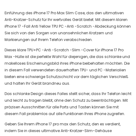
Einführung des iPhone 17 Pro Max Slim Case, das den ultimativen
Anti-Kratzer-Schutz für Ihr wertvolles Gerät bietet. Mit diesem klaren
iPhone 17 -Fall Anti Yellow TPU PC -Anti -Scratch -Abdeckung können
Sie sich von den Sorgen von unansehnlichen Kratzern und
Markierungen auf Ihrem Telefon verabschieden.
Dieses klare TPU+PC -Anti -Scratch -Slim -Cover für iPhone 17 Pro
Max -Hülle ist die perfekte Wahl für diejenigen, die das schlanke und
makelloses Erscheinungsbild ihres iPhone beibehalten möchten. Die
in diesem Fall verwendeten dauerhaften TPU- und PC -Materialien
bieten eine schwierige Schutzschicht vor dem täglichen Verschleiß
und halten Ihr Gerät brandneu aus.
Das schlanke Design dieses Falles stellt sicher, dass Ihr Telefon leicht
und leicht zu tragen bleibt, ohne den Schutz zu beeinträchtigen. Mit
präzisen Ausschnitten für alle Ports und Tasten können Sie mit
diesem Fall problemlos auf alle Funktionen Ihres iPhone zugreifen.
Geben Sie Ihrem iPhone 17 pro max den Schutz, den es verdient,
indem Sie in dieses ultimative Anti-Kratzer-Slim-Gehäuse