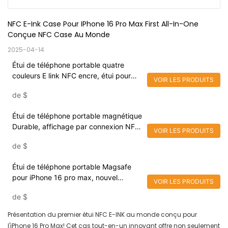
NFC E-Ink Case Pour IPhone 16 Pro Max First All-In-One 
Conçue NFC Case Au Monde
2025-04-14
Étui de téléphone portable quatre
couleurs E link NFC encre, étui pour
VOIR LES PRODUITS
écran intelligent pour iPhone 16 Pro,
de
$
étui de téléphone numérique à monter
soi-même, nouvelle collection 16
Étui de téléphone portable magnétique
Durable, affichage par connexion NFC,
VOIR LES PRODUITS
pour iPhone 16 Pro, écran Elink 4
de
$
couleurs, tendance 2024
Étui de téléphone portable Magsafe
pour iPhone 16 pro max, nouvel
VOIR LES PRODUITS
arrivage 2024, NFC, écran d'affichage
de
$
à encre E, caméra, béquille
Présentation du premier étui NFC E-INK au monde conçu pour
l'iPhone 16 Pro Max! Cet cas tout-en-un innovant offre non seulement