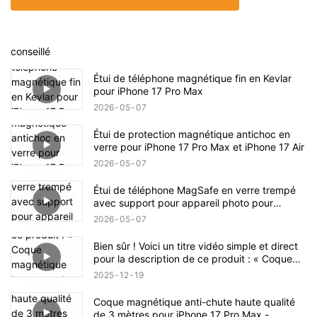
conseillé
Étui de téléphone magnétique fin en Kevlar
pour iPhone 17 Pro Max
2026
05
07
Étui de protection magnétique antichoc en
verre pour iPhone 17 Pro Max et iPhone 17 Air
2026
05
07
Étui de téléphone MagSafe en verre trempé
avec support pour appareil photo pour
iPhone 17 Pro Max
2026
05
07
Bien sûr ! Voici un titre vidéo simple et direct
pour la description de ce produit : « Coque
magnétique transparente antichoc pour
2025
12
19
iPhone 17 – Présentation complète du produit
»
Coque magnétique anti-chute haute qualité
de 3 mètres pour iPhone 17 Pro Max -