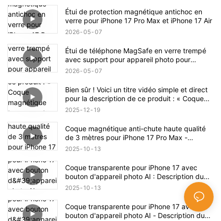
Étui de protection magnétique antichoc en
verre pour iPhone 17 Pro Max et iPhone 17 Air
2026
05
07
Étui de téléphone MagSafe en verre trempé
avec support pour appareil photo pour
iPhone 17 Pro Max
2026
05
07
Bien sûr ! Voici un titre vidéo simple et direct
pour la description de ce produit : « Coque
magnétique transparente antichoc pour
2025
12
19
iPhone 17 – Présentation complète du produit
»
Coque magnétique anti-chute haute qualité
de 3 mètres pour iPhone 17 Pro Max -
Description du produit
2025
10
13
Coque transparente pour iPhone 17 avec
bouton d'appareil photo AI : Description du
produit
2025
10
13
Coque transparente pour iPhone 17 avec
bouton d'appareil photo AI - Description du