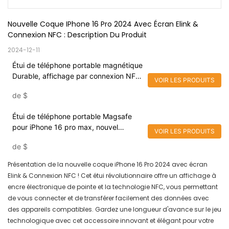
Nouvelle Coque IPhone 16 Pro 2024 Avec Écran Elink & 
Connexion NFC : Description Du Produit
2024-12-11
Étui de téléphone portable magnétique
Durable, affichage par connexion NFC,
VOIR LES PRODUITS
pour iPhone 16 Pro, écran Elink 4
de
$
couleurs, tendance 2024
Étui de téléphone portable Magsafe
pour iPhone 16 pro max, nouvel
VOIR LES PRODUITS
arrivage 2024, NFC, écran d'affichage
de
$
à encre E, caméra, béquille
Présentation de la nouvelle coque iPhone 16 Pro 2024 avec écran
Elink & Connexion NFC ! Cet étui révolutionnaire offre un affichage à
encre électronique de pointe et la technologie NFC, vous permettant
de vous connecter et de transférer facilement des données avec
des appareils compatibles. Gardez une longueur d'avance sur le jeu
technologique avec cet accessoire innovant et élégant pour votre