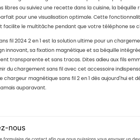
libres ou suiviez une recette dans la cuisine, la béquille 
rfait pour une visualisation optimale. Cette fonctionnali
et facilite le multitâche pendant que votre téléphone se 
s fil 2024 2 en 1 est la solution ultime pour un chargem
n innovant, sa fixation magnétique et sa béquille intégré
t transparente et sans tracas. Dites adieu aux fils emm
ir du chargement sans fil avec cet accessoire indispens
 de chargeur magnétique sans fil 2 en 1 dès aujourd'hui et 
jamais auparavant.
vez-nous
 le formulaire de contact afin que nous puissions vous envoyer un devi