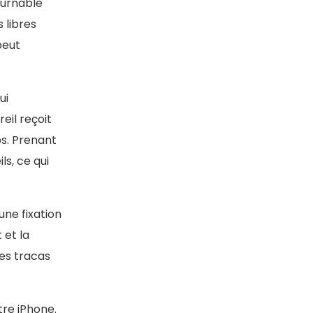
ournable
 libres
peut
ui
eil reçoit
ps. Prenant
s, ce qui
ne fixation
 et la
les tracas
tre iPhone.