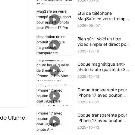
2026
05
07
Max et iPhone 17 Air
Étui de téléphone
MagSafe en verre trempé
avec support pour
2026
05
07
appareil photo pour
iPhone 17 Pro Max
Bien sûr ! Voici un titre
vidéo simple et direct pour
la description de ce
2025
12
19
produit : « Coque
magnétique transparente
Coque magnétique anti-
antichoc pour iPhone 17 –
chute haute qualité de 3
Présentation complète du
mètres pour iPhone 17 Pro
produit »
2025
10
13
Max - Description du
produit
Coque transparente pour
iPhone 17 avec bouton
d'appareil photo AI :
2025
10
13
Description du produit
Coque transparente pour
de Ultime 
iPhone 17 avec bouton
d'appareil photo AI -
2025
10
13
Description du produit