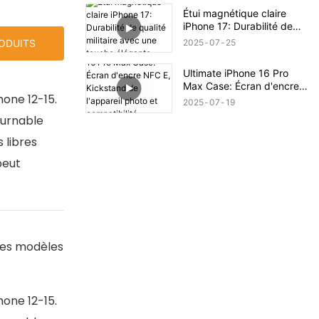
Étui magnétique claire
iPhone 17: Durabilité de
qualité militaire avec une
2025
07
25
RODUITS
touche élégante
Ultimate iPhone 16 Pro
Max Case: Écran d'encre
hone 12-15.
NFC E, Kickstand de
2025
07
19
l'appareil photo et
ournable
compatibilité MAGSAFE!
 libres
peut
 les modèles
hone 12-15.