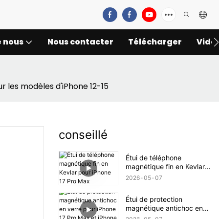
e nous
Nous contacter
Télécharger
Vidé
ur les modèles d'iPhone 12-15
conseillé
Étui de téléphone
magnétique fin en Kevlar
pour iPhone 17 Pro Max
2026
05
07
Étui de protection
magnétique antichoc en
verre pour iPhone 17 Pro