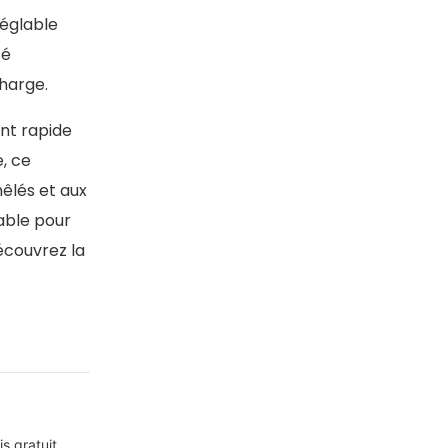
réglable
té
charge.
ent rapide
e, ce
êlés et aux
able pour
découvrez la
s gratuit