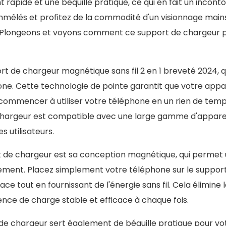
rapide et une béquille pratique, ce qui en fait un incont
s emmêlés et profitez de la commodité d'un visionnage mains
. Plongeons et voyons comment ce support de chargeur 
rt de chargeur magnétique sans fil 2 en 1 breveté 2024, q
ne. Cette technologie de pointe garantit que votre appar
recommencer à utiliser votre téléphone en un rien de tem
 chargeur est compatible avec une large gamme d'appareil
s utilisateurs.
 de chargeur est sa conception magnétique, qui permet u
gement. Placez simplement votre téléphone sur le support
 tout en fournissant de l'énergie sans fil. Cela élimine 
nce de charge stable et efficace à chaque fois.
de chargeur sert également de béquille pratique pour vo