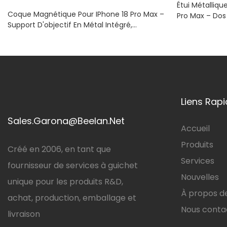
Étui Métalliqu
Coque Magnétique Pour IPhone 18 Pro Max –
Pro Max – Dos
Support D'objectif En Métal Intégré,
Polycarbonate
Polycarbonate Transparent Anti-Rayures,
Renforcés En
Cadre En TPE Absorbant Les Chocs
Liens Rap
Sales.Garona@Beelan.Net
Accueil
Produits
Créé en 2006, en tant que
Services
fournisseur de services à guichet
Nouvelles
unique pour les produits R&D,
À propos d
achat, production, emballage et
Nous conta
livraison