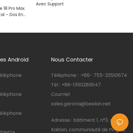
Avec Support
 18 Pro Max
al – Dos En
sistant Aux
En TPE
es Android
Nous Contacter
téléphone
Téléphone :
+86-
755-33510674
Tél : +86-13502816147
téléphone
Courriel:
sales.garona@beelan.net
téléphone
Adresse : bâtiment 1, n°3, route
Kaitian, communauté de Pinghu,
ablette