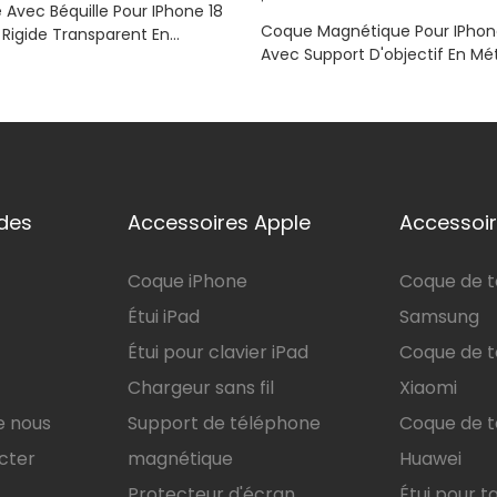
e Avec Béquille Pour IPhone 18
Coque Magnétique Pour IPhone
 Rigide Transparent En
Avec Support D'objectif En Mét
, Aimants Intégrés, Bords
Polycarbonate Transparent Ré
 TPE, Compatible MagSafe
Rayures, Protection Des Bords 
ides
Accessoires Apple
Accessoir
Coque iPhone
Coque de 
Étui iPad
Samsung
Étui pour clavier iPad
Coque de 
Chargeur sans fil
Xiaomi
e nous
Support de téléphone
Coque de 
cter
magnétique
Huawei
Protecteur d'écran
Étui pour t