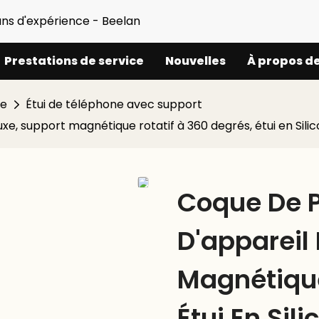
ans d'expérience - Beelan
Prestations de service
Nouvelles
À propos d
ne
Étui de téléphone avec support
xe, support magnétique rotatif à 360 degrés, étui en Sili
Coque De P
D'appareil
Magnétique
Étui En Sil