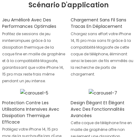
Scénario D'application
Jeu Amélioré Avec Des
Chargement Sans Fil Sans
Performances Optimales
Tracas En Déplacement
Profitez de sessions de jeu
Chargez sans effort votre iPhone
ininterrompues grâce à la
14, 15 pro max sans fil grâce à la
dissipation thermique de la
compatibilité Magsafe de cette
coque fine en maille de graphène
coque de téléphone, éliminant
et à la compatibilité Magsafe,
ainsi le besoin de fils emmêlés ou
garantissant que votre iPhone 14,
la recherche de ports de
15 pro max reste frais même
chargement.
pendant un jeu intense.
Protection Contre Les
Design Élégant Et Élégant
Utilisations Intensives Avec
Avec Des Fonctionnalités
Dissipation Thermique
Avancées
Efficace
Cette coque de téléphone fine en
Protégez votre iPhone 14, 15 pro
maille de graphène offre non
max de la surchauffe lors d'une
seulement une dissipation