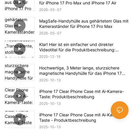
für iPhone 17 Pro Max und iPhone 17 Air
2026
05
07
MagSafe-Handyhülle aus gehärtetem Glas mit
Kameraständer für iPhone 17 Pro Max
2026
05
07
Klar! Hier ist ein einfacher und direkter
Videotitel für die Produktbeschreibung:
„Transparente, stoßfeste Schutzhülle mit
2025
12
19
Magnetverschluss für das iPhone 17 –
Vollständige Produktübersicht“
Hochwertige, 3 Meter lange, sturzsichere
magnetische Handyhülle für das iPhone 17
Pro Max – Produktbeschreibung
2025
10
13
iPhone 17 Clear Phone Case mit Ai-Kamera-
Taste: Produktbeschreibung
2025
10
13
iPhone 17 Clear Phone Case mit Ai-Kamera-
Taste - Produktbeschreibung
2025
10
13