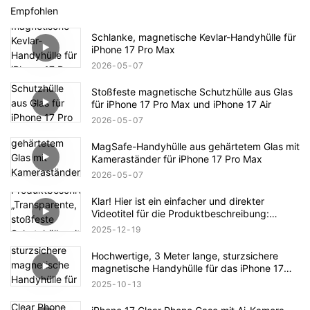
Empfohlen
Schlanke, magnetische Kevlar-Handyhülle für
iPhone 17 Pro Max
2026
05
07
Stoßfeste magnetische Schutzhülle aus Glas
für iPhone 17 Pro Max und iPhone 17 Air
2026
05
07
MagSafe-Handyhülle aus gehärtetem Glas mit
Kameraständer für iPhone 17 Pro Max
2026
05
07
Klar! Hier ist ein einfacher und direkter
Videotitel für die Produktbeschreibung:
„Transparente, stoßfeste Schutzhülle mit
2025
12
19
Magnetverschluss für das iPhone 17 –
Vollständige Produktübersicht“
Hochwertige, 3 Meter lange, sturzsichere
magnetische Handyhülle für das iPhone 17
Pro Max – Produktbeschreibung
2025
10
13