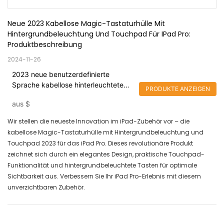
Neue 2023 Kabellose Magic-Tastaturhülle Mit 
Hintergrundbeleuchtung Und Touchpad Für IPad Pro: 
Produktbeschreibung
2024-11-26
2023 neue benutzerdefinierte
Sprache kabellose hinterleuchtete
PRODUKTE ANZEIGEN
Stummschaltung aus Metall mit
aus
$
magnetischem Aluminium-Touchpad
für iPad Pro 11 12.9
Wir stellen die neueste Innovation im iPad-Zubehör vor – die
kabellose Magic-Tastaturhülle mit Hintergrundbeleuchtung und
Touchpad 2023 für das iPad Pro. Dieses revolutionäre Produkt
zeichnet sich durch ein elegantes Design, praktische Touchpad-
Funktionalität und hintergrundbeleuchtete Tasten für optimale
Sichtbarkeit aus. Verbessern Sie Ihr iPad Pro-Erlebnis mit diesem
unverzichtbaren Zubehör.