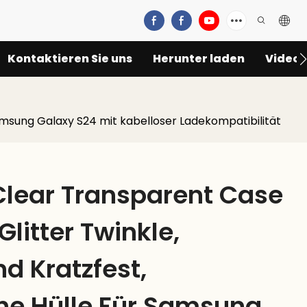
Kontaktieren Sie uns
Herunter laden
Video
amsung Galaxy S24 mit kabelloser Ladekompatibilität
lear Transparent Case
Glitter Twinkle,
d Kratzfest,
he Hülle Für Samsung