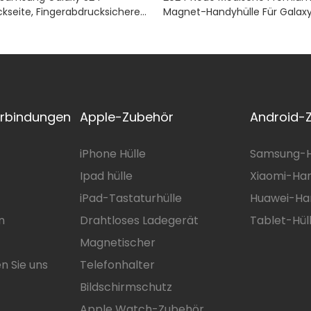
ckseite, Fingerabdrucksichere
Magnet-Handyhülle Für Galaxy
tzschutz Und Seidig Zarter
Transparent, Stoßfest, Gewellt
msung Galaxy S24
Klar, Wasserdicht, Handyhülle
e
erbindungen
Apple-Zubehör
Android-
iPhone Hülle
Samsung-H
Ipad hülle
Xiaomi-Han
iPad-Tastaturhülle
Huawei-Ha
n
Drahtloses Ladegerät
Tablet-Hül
Magnetischer
n Sie uns
Telefonhalter
Bildschirmschutz
Apple Watch-Zubehör