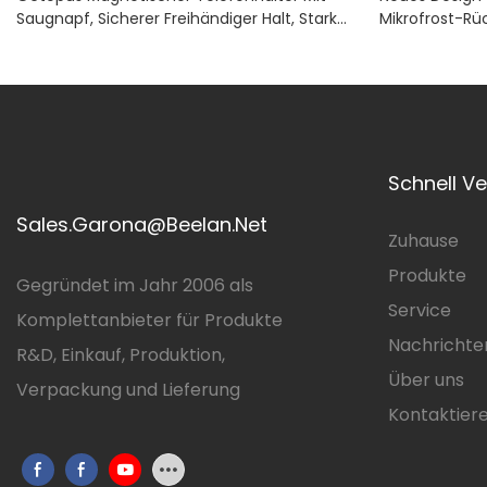
Saugnapf, Sicherer Freihändiger Halt, Starker
Mikrofrost-Rü
Magnetischer Sofort-Aufklebbar Für Glatte
Hülle Mit Spri
Oberflächen, Magnetischer Telefonhalter
Haptik Für Sa
Fallschutzhüll
Schnell V
Sales.Garona@Beelan.Net
Zuhause
Produkte
Gegründet im Jahr 2006 als
Service
Komplettanbieter für Produkte
Nachrichte
R&D, Einkauf, Produktion,
Über uns
Verpackung und Lieferung
Kontaktiere