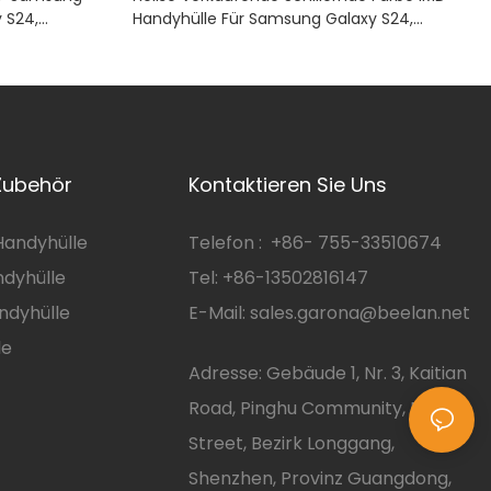
 S24,
Handyhülle Für Samsung Galaxy S24,
, Magnetisch,
Lebendiger Und Stilvoller Schutz,
 Für Samsung
Transparente, Stoßfeste Hülle,
Magnetisches IMD-Design, TPU-PC-
Konstruktion
Zubehör
Kontaktieren Sie Uns
andyhülle
Telefon :
+86-
755-33510674
dyhülle
Tel: +86-13502816147
ndyhülle
E-Mail:
sales.garona@beelan.net
le
Adresse: Gebäude 1, Nr. 3, Kaitian
Road, Pinghu Community, Pinghu
Street, Bezirk Longgang,
Shenzhen, Provinz Guangdong,