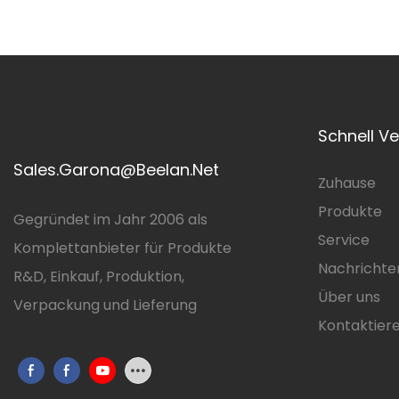
Schnell V
Sales.Garona@Beelan.Net
Zuhause
Produkte
Gegründet im Jahr 2006 als
Service
Komplettanbieter für Produkte
Nachrichte
R&D, Einkauf, Produktion,
Über uns
Verpackung und Lieferung
Kontaktiere