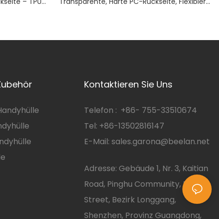
ckseite – TPU-
Transparente, Harte PC-Rückseite, Flexibler
tzt MagSafe
TPU-Rahmen, Kratzfest, Integrierte Magnete
Zubehör
Kontaktieren Sie Uns
andyhülle
Telefon :
+86-
755-33510674
dyhülle
Tel: +86-13502816147
ndyhülle
E-Mail:
sales.garona@beelan.net
le
Adresse: Gebäude 1, Nr. 3, Kaitian
Road, Pinghu Community, Pinghu
Street, Bezirk Longgang,
Shenzhen, Provinz Guangdong,