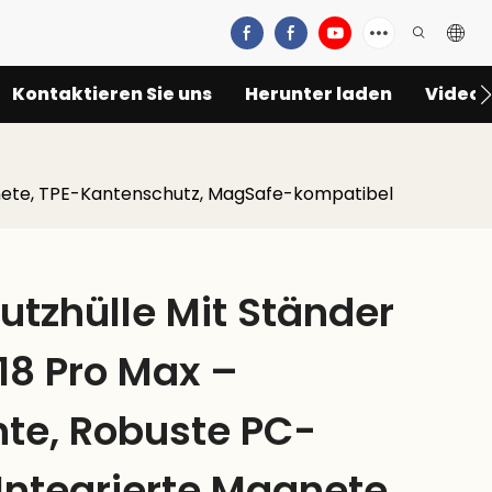
Kontaktieren Sie uns
Herunter laden
Video
agnete, TPE-Kantenschutz, MagSafe-kompatibel
utzhülle Mit Ständer
18 Pro Max –
te, Robuste PC-
 Integrierte Magnete,