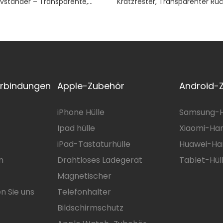
ivständer – Transparente,
Kratzfester, Transparenter Rü
-Rückseite, TPE-
Rahmen + PC-Panel, Unterstü
z
Und Kabelloses Laden
erbindungen
Apple-Zubehör
Android-
iPhone Hülle
Samsung-H
Ipad hülle
Xiaomi-Han
iPad-Tastaturhülle
Huawei-Ha
n
Drahtloses Ladegerät
Tablet-Hül
Magnetischer
n Sie uns
Telefonhalter
Bildschirmschutz