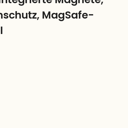
nschutz, MagSafe-
l