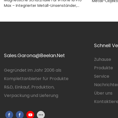
Metall-Objekt
Max – Integrierter Metall-Linsenständer,
Kratzfeste PC
Kratzfestes, Transparentes Polycarbonat,
Rahmenschut
Stoßdämpfender TPE-Rahmen
Schnell V
Sales.Garona@Beelan.Net
Zuhause
Produkte
Gegründet im Jahr 2006 als
Service
Komplettanbieter für Produkte
Nachrichte
R&D, Einkauf, Produktion,
Über uns
Verpackung und Lieferung
Kontaktiere