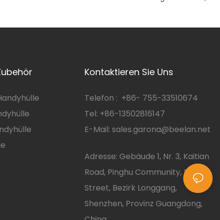
Transparent, Vergilbungsbeständig, Für
IPhone 17 Und 18 Pro
Zubehör
Kontaktieren Sie Uns
andyhülle
Telefon :
+86-
755-33510674
dyhülle
Tel: +86-13502816147
ndyhülle
E-Mail:
sales.garona@beelan.net
le
Adresse: Gebäude 1, Nr. 3, Kaitian
Road, Pinghu Community, Pinghu
Street, Bezirk Longgang,
Shenzhen, Provinz Guangdong,
China.