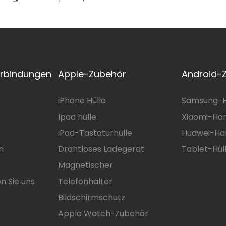
abelloses Laden
erbindungen
Apple-Zubehör
Android-
iPhone Hülle
Samsung-H
Ipad hülle
Xiaomi-Han
iPad-Tastaturhülle
Huawei-Ha
n
Drahtloses Ladegerät
Tablet-Hül
Magnetischer
n Sie uns
Telefonhalter
Bildschirmschutz
Apple Watch-Zubehör