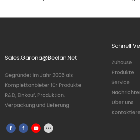
Rahmen + PC-Panel, Unterstützt MagSafe
Unterstützt K
Und Kabelloses Laden
Schnell V
Sales.Garona@Beelan.Net
Zuhause
Produkte
Gegründet im Jahr 2006 als
Service
Komplettanbieter für Produkte
Nachrichte
R&D, Einkauf, Produktion,
Über uns
Verpackung und Lieferung
Kontaktiere