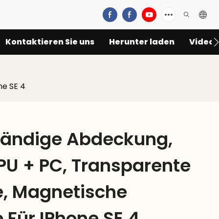
Kontaktieren Sie uns
Herunter laden
Video
ne SE 4
tändige Abdeckung,
TPU + PC, Transparente
e, Magnetische
 Für IPhone SE 4